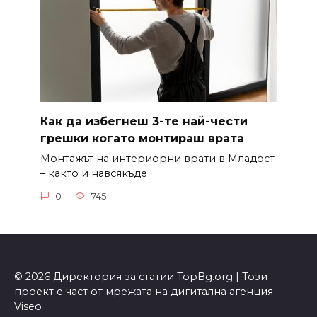
Как да избегнеш 3-те най-чести
грешки когато монтираш врата
Монтажът на интериорни врати в Младост
– както и навсякъде
0
745
© 2026 Директория за статии TopBg.org | Този
проект е част от мрежата на дигитална агенция
Viseo