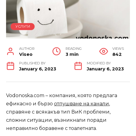
УСЛУГИ
AUTHOR
READING
VIEWS
Viseo
3 min
842
PUBLISHED BY
MODIFIED BY
January 6, 2023
January 6, 2023
Vodonoska.com – компания, която предлага
ефикасно и бързо
отпушване на канали
,
справяне с всякакъв тип ВиК проблеми,
сложни ситуации, възникнали поради
неправилно боравене с тоалетната.