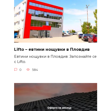
Lifto – евтини нощувки в Пловдив
Евтини нощувки в Пловдив: Запознайте се
с Lifto.
0
584