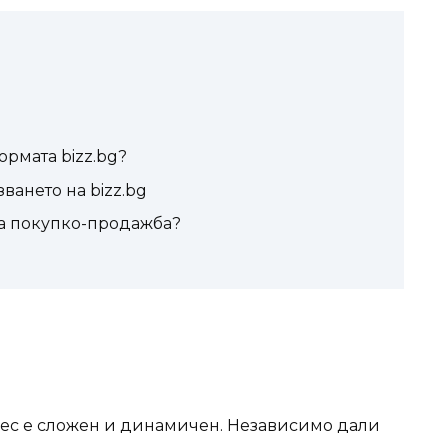
ормата bizz.bg?
ането на bizz.bg
на покупко-продажба?
нес е сложен и динамичен. Независимо дали