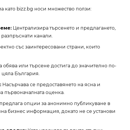
 като bizz.bg носи множество ползи:
реме:
Централизира търсенето и предлагането,
разпръснати канали.
ектно със заинтересовани страни, които
 обява или търсене достига до значително по-
 цяла България.
:
Насърчава се предоставянето на ясна и
а първоначалната оценка.
предлага опции за анонимно публикуване в
лна бизнес информация, докато не се установи