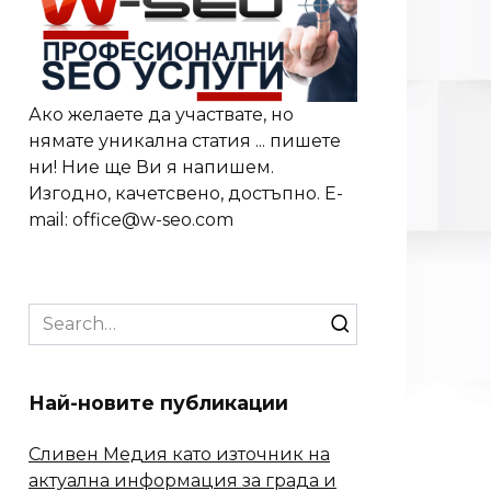
Ако желаете да участвате, но
нямате уникална статия ... пишете
ни! Ние ще Ви я напишем.
Изгодно, качетсвено, достъпно. E-
mail: office@w-seo.com
Search
for:
Най-новите публикации
Сливен Медия като източник на
актуална информация за града и