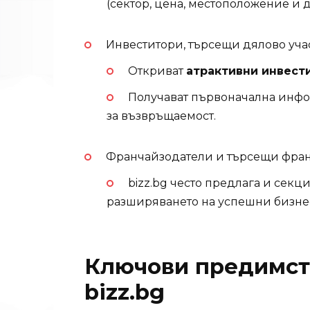
(сектор, цена, местоположение и др
Инвеститори, търсещи дялово уча
Откриват
атрактивни инвест
Получават първоначална инфо
за възвръщаемост.
Франчайзодатели и търсещи фран
bizz.bg често предлага и сек
разширяването на успешни бизне
Ключови предимств
bizz.bg