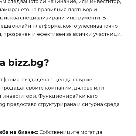
ъм следващото си начинание, или инвеститор,
 намирането на правилния партньор и
изисква специализирани инструменти. В
деща онлайн платформа, която улеснява точно
н, прозрачен и ефективен за всички участници.
 bizz.bg?
тформа, създадена с цел да свърже
 продадат своите компании, дялове или
и инвеститори. Функционирайки като
.bg предоставя структурирана и сигурна среда
ба на бизнес:
Собствениците могат да