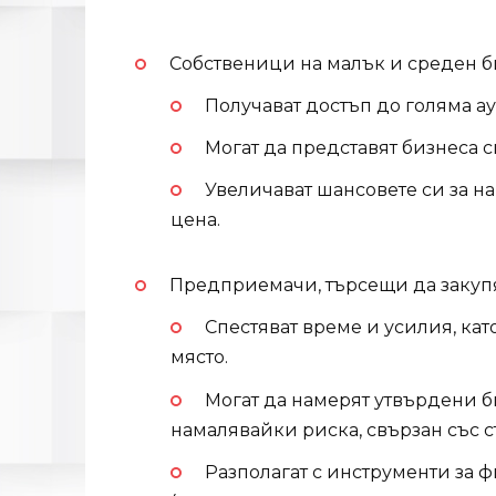
Собственици на малък и среден би
Получават достъп до голяма а
Могат да представят бизнеса 
Увеличават шансовете си за н
цена.
Предприемачи, търсещи да закупя
Спестяват време и усилия, ка
място.
Могат да намерят утвърдени б
намалявайки риска, свързан със ст
Разполагат с инструменти за