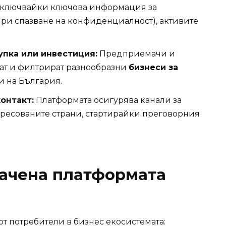
 включвайки ключова информация за
при спазване на конфиденциалност), активите
упка или инвестиция:
Предприемачи и
дат и филтрират разнообразни
бизнеси за
и на България.
онтакт:
Платформата осигурява канали за
ресованите страни, стартирайки преговорния
начена платформата
 от потребители в бизнес екосистемата: