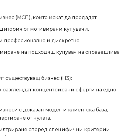
знес (МСП), които искат да продадат:
удитория от мотивирани купувачи.
си професионално и дискретно.
амиране на подходящ купувач на справедлива
т съществуващ бизнес (H3):
то разглеждат концентрирани оферти на едно
изнеси с доказан модел и клиентска база,
артиране от нулата.
 филтриране според специфични критерии