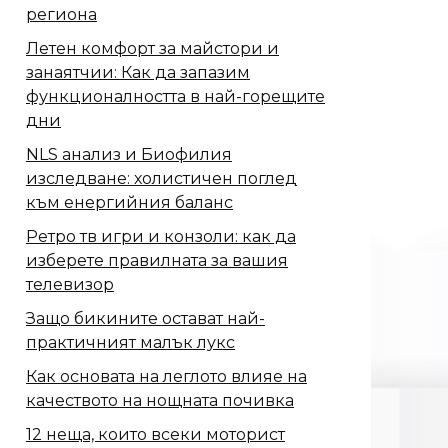
региона
Летен комфорт за майстори и
занаятчии: Как да запазим
функционалността в най-горещите
дни
NLS анализ и Биофилия
изследване: холистичен поглед
към енергийния баланс
Ретро тв игри и конзоли: как да
изберете правилната за вашия
телевизор
Защо бикините остават най-
практичният малък лукс
Как основата на леглото влияе на
качеството на нощната почивка
12 неща, които всеки моторист