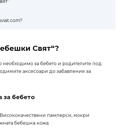
вят“
sviat.com?
Бебешки Свят“?
 необходимо за бебето и родителите под
ходимите аксесоари до забавления за
а за бебето
Висококачествени памперси, мокри
жната бебешка кожа.