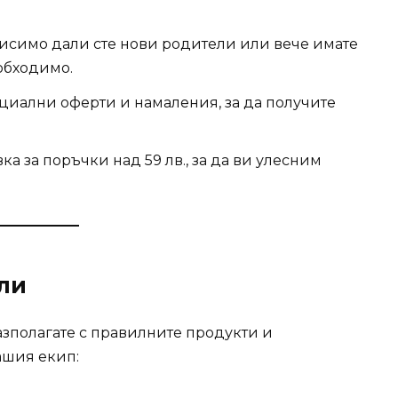
исимо дали сте нови родители или вече имате
обходимо.
иални оферти и намаления, за да получите
ка за поръчки над 59 лв., за да ви улесним
ли
разполагате с правилните продукти и
ашия екип: