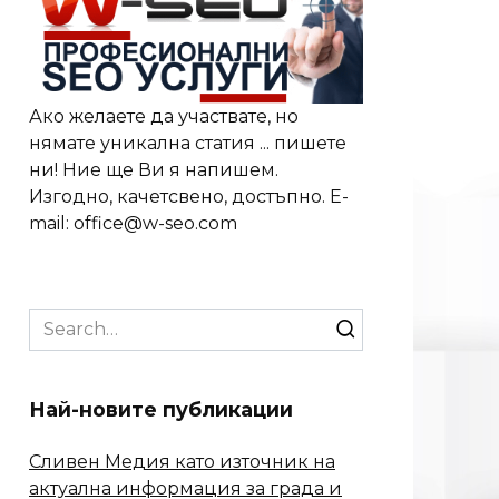
Ако желаете да участвате, но
нямате уникална статия ... пишете
ни! Ние ще Ви я напишем.
Изгодно, качетсвено, достъпно. E-
mail: office@w-seo.com
Search
for:
Най-новите публикации
Сливен Медия като източник на
актуална информация за града и