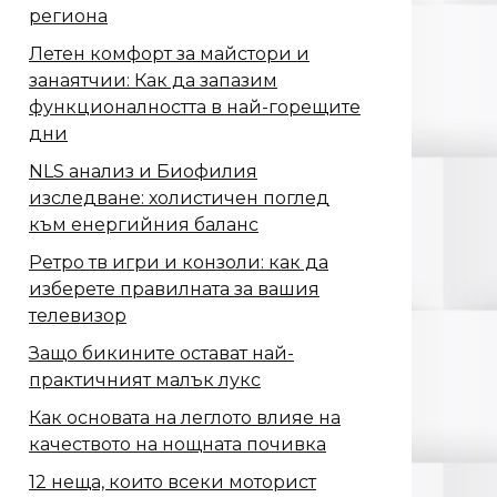
региона
Летен комфорт за майстори и
занаятчии: Как да запазим
функционалността в най-горещите
дни
NLS анализ и Биофилия
изследване: холистичен поглед
към енергийния баланс
Ретро тв игри и конзоли: как да
изберете правилната за вашия
телевизор
Защо бикините остават най-
практичният малък лукс
Как основата на леглото влияе на
качеството на нощната почивка
12 неща, които всеки моторист