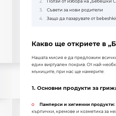
Ползи от избора на „Бебешки С
Съвети за нови родители
Защо да пазарувате от bebeshki
Какво ще откриете в „
Нашата мисия е да предложим всичко
един виртуален покрив. От най-необ
мъниците, при нас ще намерите:
1. Основни продукти за гриж
Памперси и хигиенни продукти:
кърпички, кремове и козметика за не