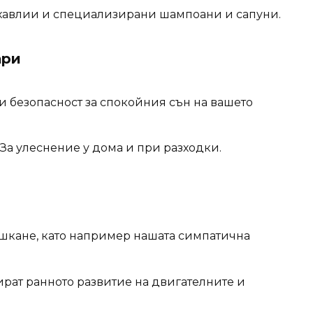
хавлии и специализирани шампоани и сапуни.
ари
и безопасност за спокойния сън на вашето
За улеснение у дома и при разходки.
шкане, като например нашата симпатична
рат ранното развитие на двигателните и