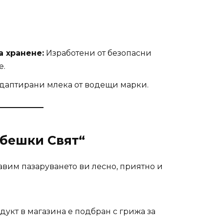
а хранене:
Изработени от безопасни
е.
даптирани млека от водещи марки.
ебешки Свят“
авим пазаруването ви лесно, приятно и
укт в магазина е подбран с грижа за