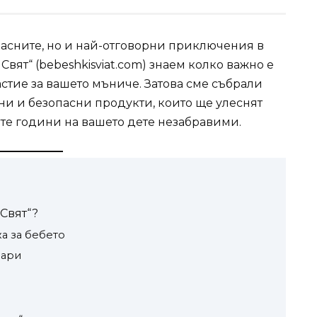
красните, но и най-отговорни приключения в
вят“ (bebeshkisviat.com) знаем колко важно е
стие за вашето мъниче. Затова сме събрали
ни и безопасни продукти, които ще улеснят
те години на вашето дете незабравими.
Свят“?
жа за бебето
оари