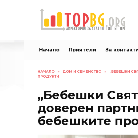
Skip
to
content
Начало
Приятели
За контакт
НАЧАЛО
»
ДОМ И СЕМЕЙСТВО
»
„БЕБЕШКИ СВЯ
ПРОДУКТИ
„Бебешки Свят
доверен партнь
бебешките пр