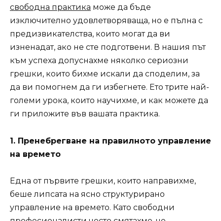
свобод
на практика
може да бъде
изключително удовлетворяваща, но е пълна с
предизвикателства, които могат да ви
изненадат, ако не сте подготвени. В нашия път
към успеха допуснахме няколко сериозни
грешки, които бихме искали да споделим, за
да ви помогнем да ги избегнете. Ето трите най-
големи урока, които научихме, и как можете да
ги приложите във вашата практика.
1. Пренебрегване на правилното управление
на времето
Една от първите грешки, които направихме,
беше липсата на ясно структурирано
управление на времето. Като свободни
професионалисти често смятахме, че