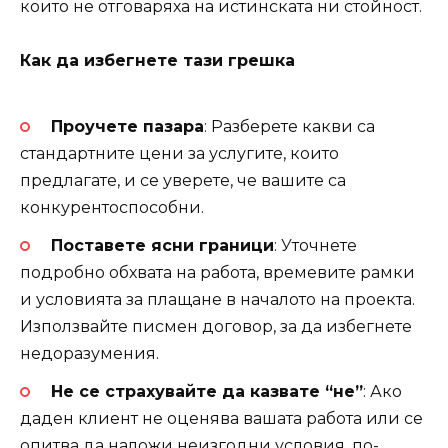
които не отговаряха на истинската ни стойност.
Как да избегнете тази грешка
Проучете пазара
: Разберете какви са
стандартните цени за услугите, които
предлагате, и се уверете, че вашите са
конкурентоспособни.
Поставете ясни граници
: Уточнете
подробно обхвата на работа, времевите рамки
и условията за плащане в началото на проекта.
Използвайте писмен договор, за да избегнете
недоразумения.
Не се страхувайте да казвате “не”
: Ако
даден клиент не оценява вашата работа или се
опитва да наложи неизгодни условия, по-