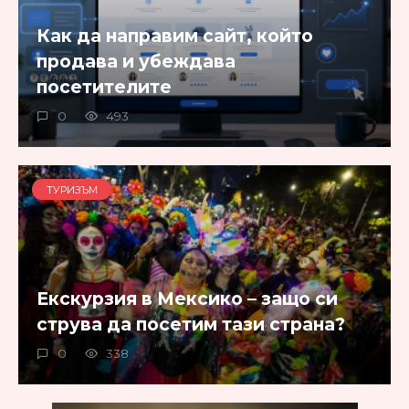
Как да направим сайт, който
продава и убеждава
посетителите
0
493
ТУРИЗЪМ
Екскурзия в Мексико – защо си
струва да посетим тази страна?
0
338