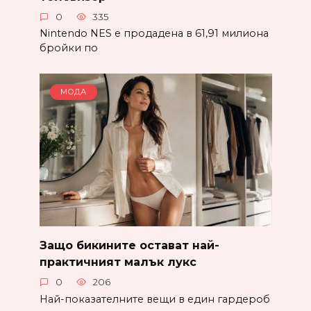
0
335
Nintendo NES е продадена в 61,91 милиона
бройки по
МОДА
Защо бикините остават най-
практичният малък лукс
0
206
Най-показателните вещи в един гардероб