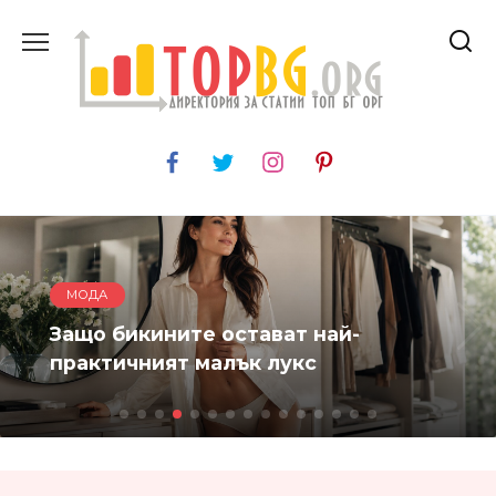
Skip
to
content
МОДА
Защо бикините остават най-
практичният малък лукс