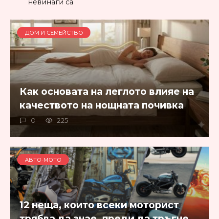
невинаги са
ДОМ И СЕМЕЙСТВО
Как основата на леглото влияе на
качеството на нощната почивка
0
225
АВТО-МОТО
12 неща, които всеки моторист
трябва да знае, преди да тръгне