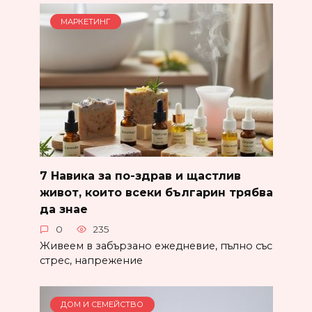
МАРКЕТИНГ
7 Навика за по-здрав и щастлив
живот, които всеки българин трябва
да знае
0
235
Живеем в забързано ежедневие, пълно със
стрес, напрежение
ДОМ И СЕМЕЙСТВО