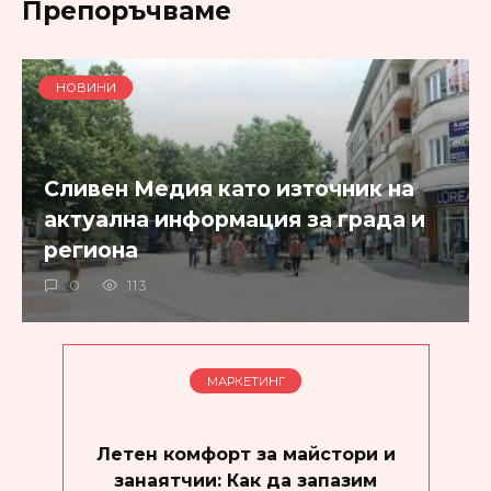
Препоръчваме
НОВИНИ
Сливен Медия като източник на
актуална информация за града и
региона
0
113
МАРКЕТИНГ
Летен комфорт за майстори и
занаятчии: Как да запазим