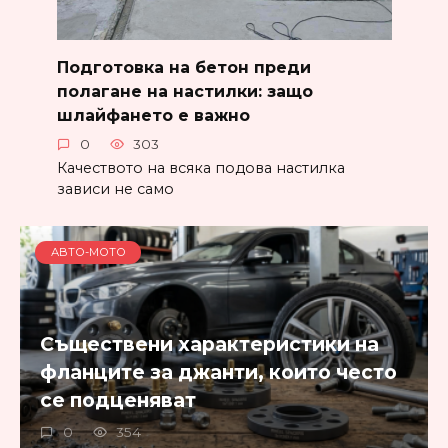
Подготовка на бетон преди
полагане на настилки: защо
шлайфането е важно
0
303
Качеството на всяка подова настилка
зависи не само
АВТО-МОТО
Съществени характеристики на
фланците за джанти, които често
се подценяват
0
354