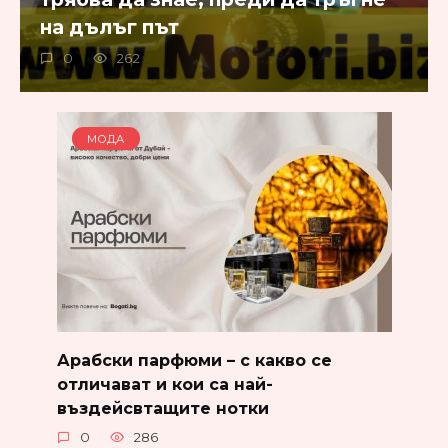
на дълъг път
0
262
МОДА
Арабски парфюми – с какво се
отличават и кои са най-
въздейсвтащите нотки
0
286